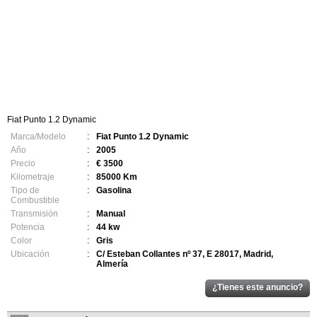
Fiat Punto 1.2 Dynamic
Marca/Modelo
:
Fiat Punto 1.2 Dynamic
Año
:
2005
Precio
:
€ 3500
Kilometraje
:
85000 Km
Tipo de
:
Gasolina
Combustible
Transmisión
:
Manual
Potencia
:
44 kw
Color
:
Gris
Ubicación
:
C/ Esteban Collantes nº 37, E 28017, Madrid,
Almería