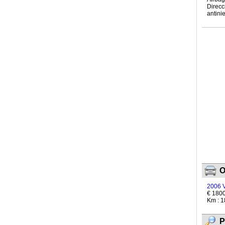
Direcc
antini
O
2006 
€ 180
Km : 
P