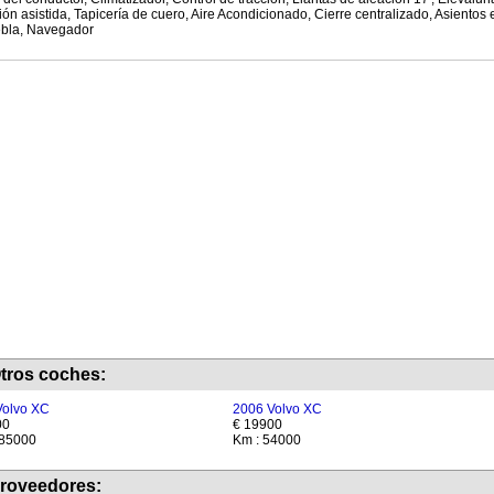
ión asistida, Tapicería de cuero, Aire Acondicionado, Cierre centralizado, Asientos 
ebla, Navegador
tros coches:
Volvo XC
2006 Volvo XC
00
€ 19900
185000
Km : 54000
roveedores: