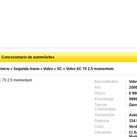
Concesionario de automóviles
inicio
»
Segunda mano
»
Volvo
»
XC
»
Volvo XC 70 2.5 momentum
C 70 2.5 momentum
Marca/Modelo
:
Volv
Año
:
200
Precio
:
€ 99
Kilometraje
:
999
Tipo de
:
Gaso
Combustible
Transmisión
:
Auto
Potencia
:
154
Color
:
Verd
Ubicación
:
C/ A
Madr