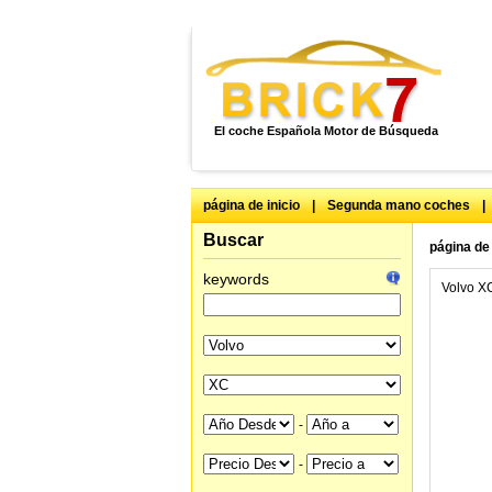
El coche Española Motor de Búsqueda
página de inicio
|
Segunda mano coches
|
Buscar
página de 
keywords
Volvo X
-
-