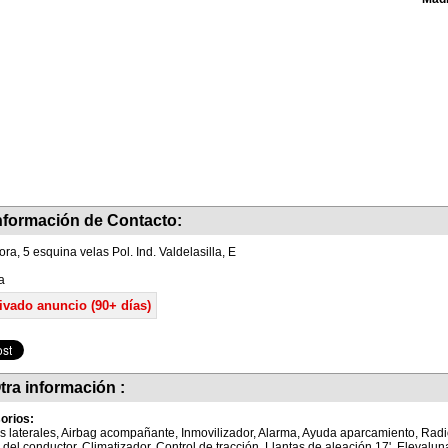
nformación de Contacto:
ora, 5 esquina velas Pol. Ind. Valdelasilla, E
a
ivado anuncio (90+ días)
tra información :
orios:
s laterales, Airbag acompañante, Inmovilizador, Alarma, Ayuda aparcamiento, Rad
 del conductor, Climatizador, Control de tracción, Llantas de aleación 17', Elevaluna