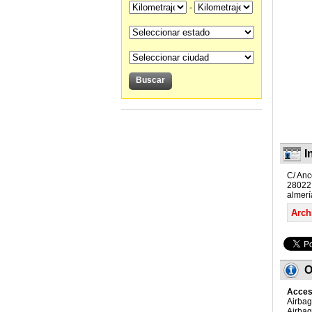
-
I
C/ Anc
28022
almerí
Arch
O
Acces
Airbag
Airbag