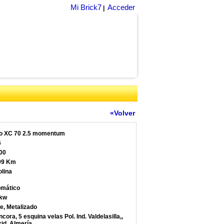
Mi Brick7
Acceder
|
«Volver
o XC 70 2.5 momentum
6
00
99 Km
lina
mático
 kw
e, Metalizado
ncora, 5 esquina velas Pol. Ind. Valdelasilla,,
id, Almería