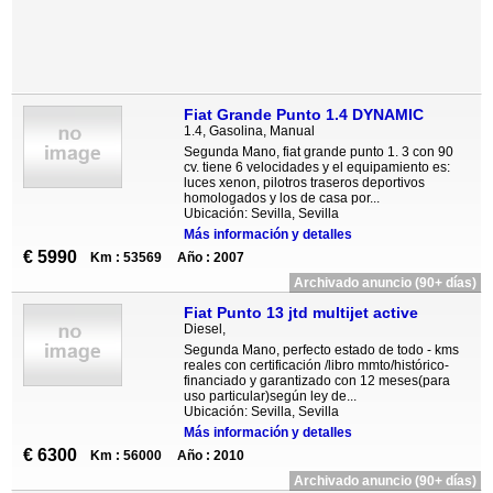
Fiat Grande Punto 1.4 DYNAMIC
1.4, Gasolina, Manual
Segunda Mano, fiat grande punto 1. 3 con 90
cv. tiene 6 velocidades y el equipamiento es:
luces xenon, pilotros traseros deportivos
homologados y los de casa por...
Ubicación: Sevilla, Sevilla
Más información y detalles
€ 5990
Km : 53569
Año : 2007
Archivado anuncio (90+ días)
Fiat Punto 13 jtd multijet active
Diesel,
Segunda Mano, perfecto estado de todo - kms
reales con certificación /libro mmto/histórico-
financiado y garantizado con 12 meses(para
uso particular)según ley de...
Ubicación: Sevilla, Sevilla
Más información y detalles
€ 6300
Km : 56000
Año : 2010
Archivado anuncio (90+ días)