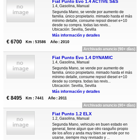
Fiat Punto Evo 1.4 ACTIVE S&S
1.4, Gasolina, Manual
Segunda Mano, se vende por aumento de
familia. único propietario. mimado hasta el más
mínimo detalle, consume repsol diesel e+10
desde su compra. todas las revis...
Ubicación: Sevilla, Sevilla
Más información y detalles
€ 6700
Km : 53586
Año : 2010
Archivado anuncio (90+ días)
Fiat Punto Evo 1.4 DYNAMIC
1.4, Gasolina, Manual
Segunda Mano, se vende por aumento de
familia. único propietario. mimado hasta el más
mínimo detalle, consume repsol diesel e+10
desde su compra. todas las revis...
Ubicación: Sevilla, Sevilla
Más información y detalles
€ 8495
Km : 7441
Año : 2011
Archivado anuncio (90+ días)
Fiat Punto 1.2 ELX
1.2, Gasolina, Manual
Segunda Mano, vehiculo en buen estado en
general, tiene algun que otro rasguño propio
de los años y anda muy bien.se vende por no
usarse, siempre muy revisado y ...