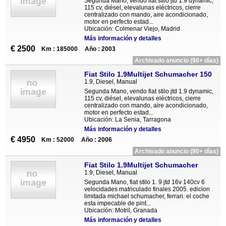
Segunda Mano, vendo fiat stilo jtd 1.9 dynamic,
115 cv, diésel, elevalunas eléctricos, cierre
centralizado con mando, aire acondicionado,
motor en perfecto estad...
Ubicación: Colmenar Viejo, Madrid
Más información y detalles
€ 2500
Km : 185000
Año : 2003
Archivado anuncio (90+ días)
Fiat Stilo 1.9Multijet Schumacher 150
1.9, Diesel, Manual
Segunda Mano, vendo fiat stilo jtd 1.9 dynamic,
115 cv, diésel, elevalunas eléctricos, cierre
centralizado con mando, aire acondicionado,
motor en perfecto estad...
Ubicación: La Senia, Tarragona
Más información y detalles
€ 4950
Km : 52000
Año : 2006
Archivado anuncio (90+ días)
Fiat Stilo 1.9Multijet Schumacher
1.9, Diesel, Manual
Segunda Mano, fiat stilo 1. 9 jtd 16v 140cv 6
velocidades matriculado finales 2005. edicion
limitada michael schumacher, ferrari. el coche
esta impecable de pint...
Ubicación: Motril, Granada
Más información y detalles