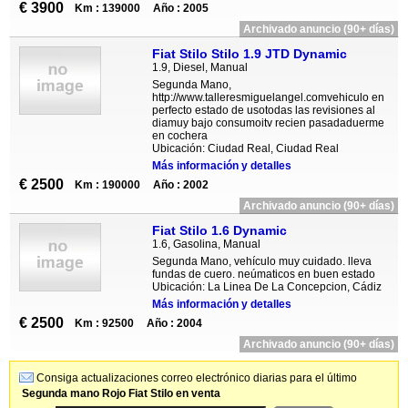
€ 3900
Km : 139000
Año : 2005
Archivado anuncio (90+ días)
Fiat Stilo Stilo 1.9 JTD Dynamic
1.9, Diesel, Manual
Segunda Mano,
http://www.talleresmiguelangel.comvehiculo en
perfecto estado de usotodas las revisiones al
diamuy bajo consumoitv recien pasadaduerme
en cochera
Ubicación: Ciudad Real, Ciudad Real
Más información y detalles
€ 2500
Km : 190000
Año : 2002
Archivado anuncio (90+ días)
Fiat Stilo 1.6 Dynamic
1.6, Gasolina, Manual
Segunda Mano, vehículo muy cuidado. lleva
fundas de cuero. neúmaticos en buen estado
Ubicación: La Linea De La Concepcion, Cádiz
Más información y detalles
€ 2500
Km : 92500
Año : 2004
Archivado anuncio (90+ días)
Consiga actualizaciones correo electrónico diarias para el último
Segunda mano Rojo Fiat Stilo en venta