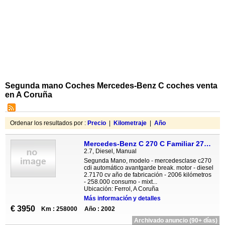
Segunda mano Coches Mercedes-Benz C coches venta
en A Coruña
Ordenar los resultados por :
Precio
|
Kilometraje
|
Año
Mercedes-Benz C 270 C Familiar 270 CDI Classic
2.7, Diesel, Manual
Segunda Mano, modelo - mercedesclase c270
cdi automático avantgarde break. motor - diesel
2.7170 cv año de fabricación - 2006 kilómetros
- 258.000 consumo - mixt...
Ubicación: Ferrol, A Coruña
Más información y detalles
€ 3950
Km : 258000
Año : 2002
Archivado anuncio (90+ días)