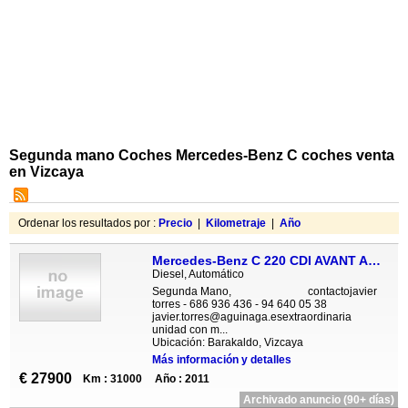
Segunda mano Coches Mercedes-Benz C coches venta
en Vizcaya
Ordenar los resultados por :
Precio
|
Kilometraje
|
Año
Mercedes-Benz C 220 CDI AVANT AUT XENON ILS TECHO PARKTR
Diesel, Automático
Segunda Mano, contactojavier
torres - 686 936 436 - 94 640 05 38
javier.torres@aguinaga.esextraordinaria
unidad con m...
Ubicación: Barakaldo, Vizcaya
Más información y detalles
€ 27900
Km : 31000
Año : 2011
Archivado anuncio (90+ días)