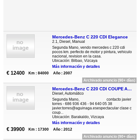
Mercedes-Benz C 220 CDI Elegance
2.1, Diesel, Manual
Segunda Mano, vendo mercedes c 220 cdi
pocos km. perfecto de motor y pintura, vehiculo
nacional, revision en la casa.
Ubicación: Bilbao, Vizcaya
Más información y detalles
€ 12400
Km : 84000
Año : 2007
Archivado anuncio (90+ días)
Mercedes-Benz C 220 CDI COUPE AMG AUT 7 G TRONIC
Diesel, Automático
Segunda Mano, contacto javier
torres - 686 936 436 - 94 640 05 38
javier.torres@aguinaga.esespectacular clase c
coup...
Ubicación: Barakaldo, Vizcaya
Más información y detalles
€ 39900
Km : 17300
Año : 2012
Archivado anuncio (90+ días)