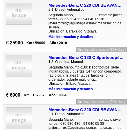
Mercedes-Benz C 220 CDI BE AVANTGARDE AUTOMATICO
2.1, Diesel, Automático
Segunda Mano, contacto javier
torres - 686 936 436 - 94 640 05 38
javier.torres@aguinaga.esmaxima tasacion de
su veh...
Ubicación: Barakaldo, Vizcaya
Más información y detalles
€ 25900
Km : 59000
Año : 2010
Archivado anuncio (90+ días)
Mercedes-Benz C 180 C Sportcoupé 180K Indianapolis
1.8, Gasolina, Manual
Segunda Mano, mb c180 k sportcoupe, serie
indianápolis, 3 puertas, 147 cv con compresor,
radio cd, cristales tintados, faros xenon,
ordenador, volante multifunci...
Ubicación: Bilbao, Vizcaya
Más información y detalles
€ 6900
Km : 157967
Año : 2004
Archivado anuncio (90+ días)
Mercedes-Benz C 220 CDI BE AVANTGARDE AUT NAVI TECHO CAMARA T
2.1, Diesel, Automático
Segunda Mano, contacto javier
torres - 686 936 436 - 94 640 05 38
javier.torres@aguinaga.esmaxima tasacion de