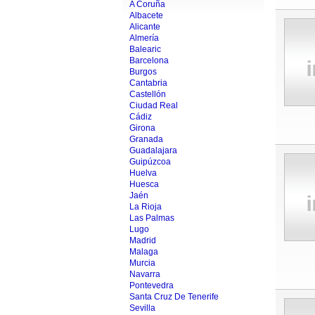
A Coruña
Albacete
Alicante
Almería
Balearic
Barcelona
Burgos
Cantabria
Castellón
Ciudad Real
Cádiz
Girona
Granada
Guadalajara
Guipúzcoa
Huelva
Huesca
Jaén
La Rioja
Las Palmas
Lugo
Madrid
Malaga
Murcia
Navarra
Pontevedra
Santa Cruz De Tenerife
Sevilla