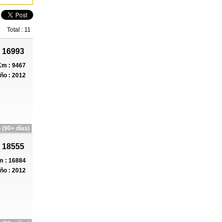
Total : 11
 16993
m : 9467
ño : 2012
 (90+ días)
 18555
 : 16884
ño : 2012