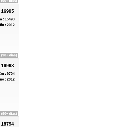
 (90+ días)
 16995
 : 15493
ño : 2012
 (90+ días)
 16993
m : 9704
ño : 2012
 (90+ días)
 18794