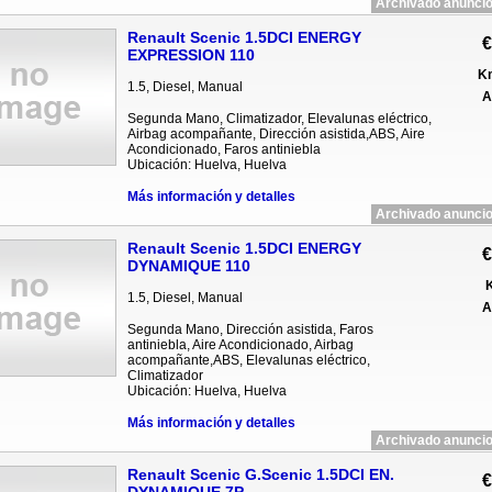
Archivado anuncio
Renault Scenic 1.5DCI ENERGY
€
EXPRESSION 110
Km
1.5, Diesel, Manual
A
Segunda Mano, Climatizador, Elevalunas eléctrico,
Airbag acompañante, Dirección asistida,ABS, Aire
Acondicionado, Faros antiniebla
Ubicación: Huelva, Huelva
Más información y detalles
Archivado anuncio
Renault Scenic 1.5DCI ENERGY
€
DYNAMIQUE 110
K
1.5, Diesel, Manual
A
Segunda Mano, Dirección asistida, Faros
antiniebla, Aire Acondicionado, Airbag
acompañante,ABS, Elevalunas eléctrico,
Climatizador
Ubicación: Huelva, Huelva
Más información y detalles
Archivado anuncio
Renault Scenic G.Scenic 1.5DCI EN.
€