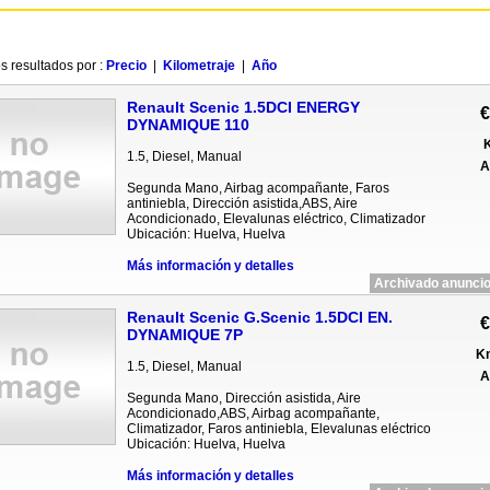
s resultados por :
Precio
|
Kilometraje
|
Año
Renault Scenic 1.5DCI ENERGY
€
DYNAMIQUE 110
K
1.5, Diesel, Manual
A
Segunda Mano, Airbag acompañante, Faros
antiniebla, Dirección asistida,ABS, Aire
Acondicionado, Elevalunas eléctrico, Climatizador
Ubicación: Huelva, Huelva
Más información y detalles
Archivado anuncio
Renault Scenic G.Scenic 1.5DCI EN.
€
DYNAMIQUE 7P
Km
1.5, Diesel, Manual
A
Segunda Mano, Dirección asistida, Aire
Acondicionado,ABS, Airbag acompañante,
Climatizador, Faros antiniebla, Elevalunas eléctrico
Ubicación: Huelva, Huelva
Más información y detalles