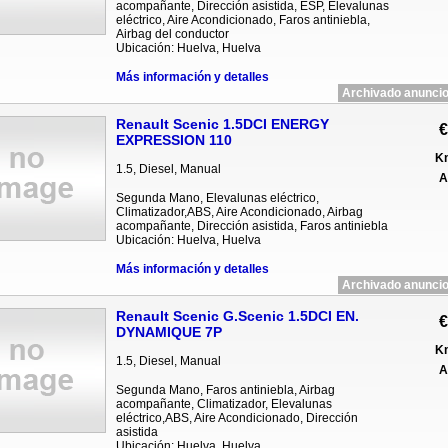
acompañante, Dirección asistida, ESP, Elevalunas
eléctrico, Aire Acondicionado, Faros antiniebla,
Airbag del conductor
Ubicación: Huelva, Huelva
Más información y detalles
Archivado anuncio
Renault Scenic 1.5DCI ENERGY
€
EXPRESSION 110
Km
1.5, Diesel, Manual
A
Segunda Mano, Elevalunas eléctrico,
Climatizador,ABS, Aire Acondicionado, Airbag
acompañante, Dirección asistida, Faros antiniebla
Ubicación: Huelva, Huelva
Más información y detalles
Archivado anuncio
Renault Scenic G.Scenic 1.5DCI EN.
€
DYNAMIQUE 7P
Km
1.5, Diesel, Manual
A
Segunda Mano, Faros antiniebla, Airbag
acompañante, Climatizador, Elevalunas
eléctrico,ABS, Aire Acondicionado, Dirección
asistida
Ubicación: Huelva, Huelva