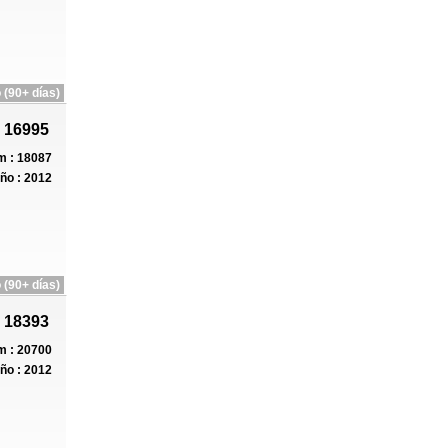
 (90+ días)
 16995
 : 18087
ño : 2012
 (90+ días)
 18393
 : 20700
ño : 2012