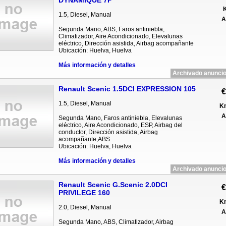
DYNAMIQUE 7P
K
1.5, Diesel, Manual
A
Segunda Mano, ABS, Faros antiniebla,
Climatizador, Aire Acondicionado, Elevalunas
eléctrico, Dirección asistida, Airbag acompañante
Ubicación: Huelva, Huelva
Más información y detalles
Archivado anuncio
Renault Scenic 1.5DCI EXPRESSION 105
€
1.5, Diesel, Manual
Km
A
Segunda Mano, Faros antiniebla, Elevalunas
eléctrico, Aire Acondicionado, ESP, Airbag del
conductor, Dirección asistida, Airbag
acompañante,ABS
Ubicación: Huelva, Huelva
Más información y detalles
Archivado anuncio
Renault Scenic G.Scenic 2.0DCI
€
PRIVILEGE 160
Km
2.0, Diesel, Manual
A
Segunda Mano, ABS, Climatizador, Airbag