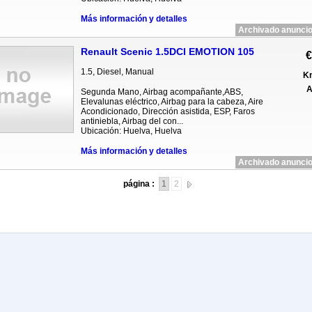
Más información y detalles
Archivado anuncio
Renault Scenic 1.5DCI EMOTION 105
€
1.5, Diesel, Manual
Km
A
Segunda Mano, Airbag acompañante,ABS,
Elevalunas eléctrico, Airbag para la cabeza, Aire
Acondicionado, Dirección asistida, ESP, Faros
antiniebla, Airbag del con...
Ubicación: Huelva, Huelva
Más información y detalles
Archivado anuncio
página :
1
2