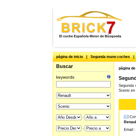
El coche Española Motor de Búsqueda
página de inicio
|
Segunda mano coches
|
Buscar
página de 
keywords
Segund
Segunda m
Scenic en 
Cons
-
Renaul
-
Email :