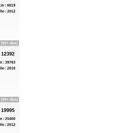
m : 6819
ño : 2012
 (90+ días)
 12392
 : 39783
ño : 2010
 (90+ días)
 19995
 : 25400
ño : 2012