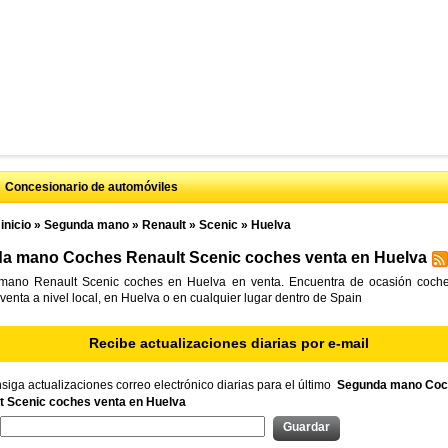
Concesionario de automóviles
inicio
»
Segunda mano
»
Renault
»
Scenic
»
Huelva
a mano Coches Renault Scenic coches venta en Huelva
ano Renault Scenic coches en Huelva en venta. Encuentra de ocasión coch
venta a nivel local, en Huelva o en cualquier lugar dentro de Spain
Recibe actualizaciones diarias por e-mail
iga actualizaciones correo electrónico diarias para el último
Segunda mano Coc
t Scenic coches venta en Huelva