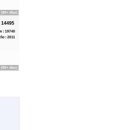
 (90+ días)
 14495
 : 19740
ño : 2011
 (90+ días)