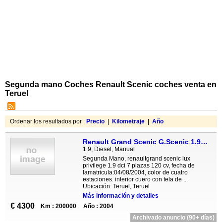
Segunda mano Coches Renault Scenic coches venta en
Teruel
Ordenar los resultados por :
Precio
|
Kilometraje
|
Año
Renault Grand Scenic G.Scenic 1.9dCi Luxe Privilege
1.9, Diesel, Manual
Segunda Mano, renaultgrand scenic lux
privilege 1.9 dci 7 plazas 120 cv, fecha de
lamatricula:04/08/2004, color de cuatro
estaciones. interior cuero con tela de ...
Ubicación: Teruel, Teruel
Más información y detalles
€ 4300
Km : 200000
Año : 2004
Archivado anuncio (90+ días)