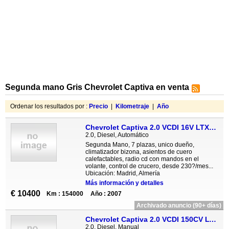
Segunda mano Gris Chevrolet Captiva en venta
Ordenar los resultados por :
Precio
|
Kilometraje
|
Año
Chevrolet Captiva 2.0 VCDI 16V LTX 7 Plazas Auto
2.0, Diesel, Automático
Segunda Mano, 7 plazas, unico dueño,
climatizador bizona, asientos de cuero
calefactables, radio cd con mandos en el
volante, control de crucero, desde 230?/mes...
Ubicación: Madrid, Almería
Más información y detalles
€ 10400
Km : 154000
Año : 2007
Archivado anuncio (90+ días)
Chevrolet Captiva 2.0 VCDI 150CV LT 4X4 5P
2.0, Diesel, Manual