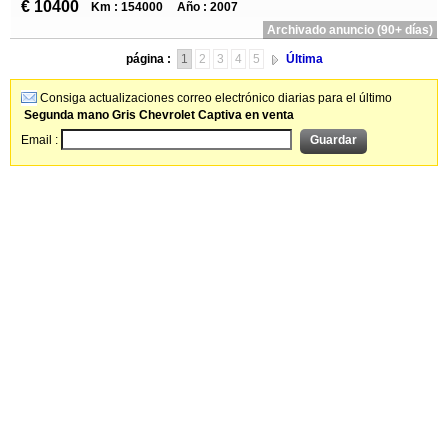
€ 10400
Km : 154000
Año : 2007
Archivado anuncio (90+ días)
página :
1
2
3
4
5
Última
Consiga actualizaciones correo electrónico diarias para el último
Segunda mano Gris Chevrolet Captiva en venta
Email :