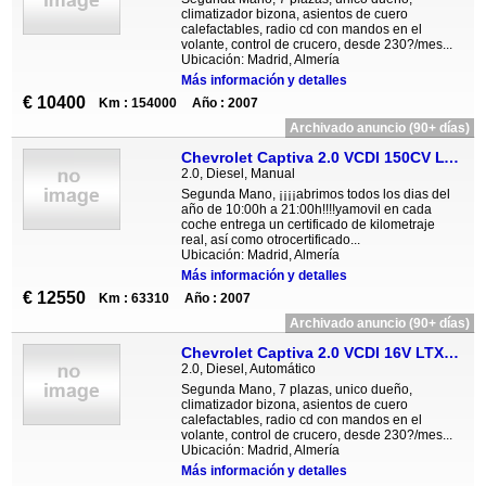
climatizador bizona, asientos de cuero
calefactables, radio cd con mandos en el
volante, control de crucero, desde 230?/mes...
Ubicación: Madrid, Almería
Más información y detalles
€ 10400
Km : 154000
Año : 2007
Archivado anuncio (90+ días)
Chevrolet Captiva 2.0 VCDI 150CV LT 4X4 5P
2.0, Diesel, Manual
Segunda Mano, ¡¡¡¡abrimos todos los dias del
año de 10:00h a 21:00h!!!!yamovil en cada
coche entrega un certificado de kilometraje
real, así como otrocertificado...
Ubicación: Madrid, Almería
Más información y detalles
€ 12550
Km : 63310
Año : 2007
Archivado anuncio (90+ días)
Chevrolet Captiva 2.0 VCDI 16V LTX 7 Plazas Auto
2.0, Diesel, Automático
Segunda Mano, 7 plazas, unico dueño,
climatizador bizona, asientos de cuero
calefactables, radio cd con mandos en el
volante, control de crucero, desde 230?/mes...
Ubicación: Madrid, Almería
Más información y detalles