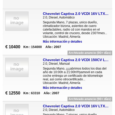
Chevrolet Captiva 2.0 VCDI 16V LTX 7 Plazas Auto
2.0, Diesel, Automático
Segunda Mano, 7 plazas, unico dueño,
climatizador bizona, asientos de cuero
calefactables, radio cd con mandos en el
volante, control de crucero, desde 230?/mes...
Ubicación: Madrid, Almería
Más información y detalles
€ 10400
Km : 154000
Año : 2007
Archivado anuncio (90+ días)
Chevrolet Captiva 2.0 VCDI 150CV LT 4X4 5P
2.0, Diesel, Manual
Segunda Mano, ¡¡¡¡abrimos todos los dias del
año de 10:00h a 21:00h!!!!yamovil en cada
coche entrega un certificado de kilometraje
real, así como otrocertificado...
Ubicación: Madrid, Almería
Más información y detalles
€ 12550
Km : 63310
Año : 2007
Archivado anuncio (90+ días)
Chevrolet Captiva 2.0 VCDI 16V LTX 7 Plazas Auto
2.0, Diesel, Automático
Segunda Mano, 7 plazas, unico dueño,