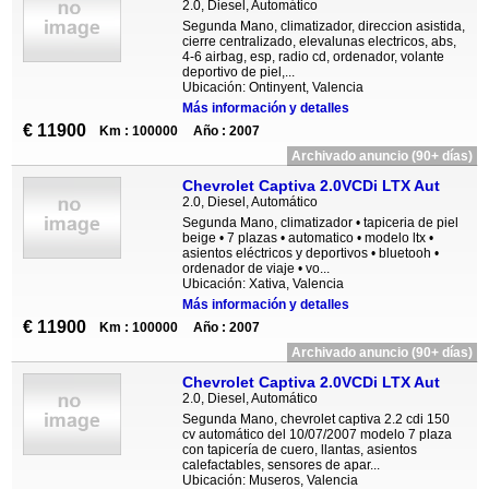
2.0, Diesel, Automático
Segunda Mano, climatizador, direccion asistida,
cierre centralizado, elevalunas electricos, abs,
4-6 airbag, esp, radio cd, ordenador, volante
deportivo de piel,...
Ubicación: Ontinyent, Valencia
Más información y detalles
€ 11900
Km : 100000
Año : 2007
Archivado anuncio (90+ días)
Chevrolet Captiva 2.0VCDi LTX Aut
2.0, Diesel, Automático
Segunda Mano, climatizador • tapiceria de piel
beige • 7 plazas • automatico • modelo ltx •
asientos eléctricos y deportivos • bluetooh •
ordenador de viaje • vo...
Ubicación: Xativa, Valencia
Más información y detalles
€ 11900
Km : 100000
Año : 2007
Archivado anuncio (90+ días)
Chevrolet Captiva 2.0VCDi LTX Aut
2.0, Diesel, Automático
Segunda Mano, chevrolet captiva 2.2 cdi 150
cv automático del 10/07/2007 modelo 7 plaza
con tapicería de cuero, llantas, asientos
calefactables, sensores de apar...
Ubicación: Museros, Valencia